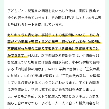
子どもごとに間違えた問題を洗い出した後は、実際に授業で
扱う内容を決めていきます。その際にLFAではカリキュラム表
と呼ばれるシートを使用しています。
カリキュラム表では、事前テストの各設問について、その内
容がどの学年で習得するどの単元に紐づいているか（=設問に
不正解だった場合に戻り学習をすべき単元）を確認すること
ができます。
例えば、以下の図の赤枠部分では、小問番号11
を間違えていた場合には該当項目以前に、小4の2学期で習得
する「四則計算の順序」、中1の1学期で習得する「正負の数
の加減」、中1の1学期で習得する「正負の数の乗法」を理解
している必要があるということがわかります。子どもの間違
え方を確認し、学習し直す必要がある項目を決定しましょ
う。子どもが事前テストで間違えた問題とカリキュラム表を
照らし合わせながら、子ども一人一人に合った授業内容を決