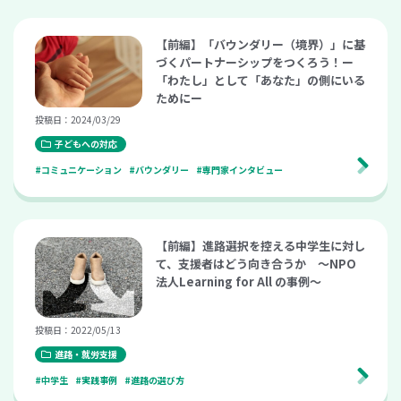
【前編】「バウンダリー（境界）」に基
づくパートナーシップをつくろう！ー
「わたし」として「あなた」の側にいる
ためにー
投稿日：2024/03/29
子どもへの対応
#コミュニケーション
#バウンダリー
#専門家インタビュー
【前編】進路選択を控える中学生に対し
て、支援者はどう向き合うか ～NPO
法人Learning for All の事例～
投稿日：2022/05/13
進路・就労支援
#中学生
#実践事例
#進路の選び方