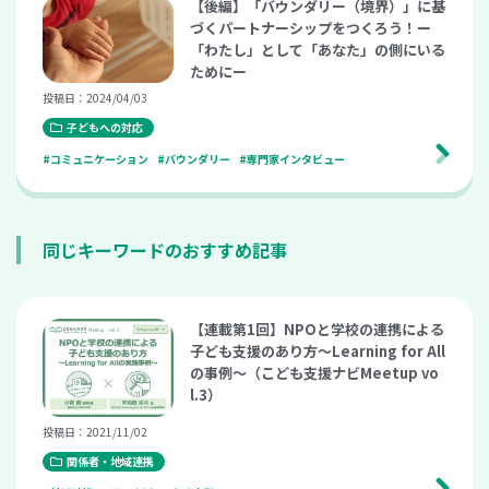
【後編】「バウンダリー（境界）」に基
づくパートナーシップをつくろう！ー
「わたし」として「あなた」の側にいる
ためにー
投稿日：2024/04/03
子どもへの対応
#コミュニケーション
#バウンダリー
#専門家インタビュー
同じキーワードのおすすめ記事
【連載第1回】NPOと学校の連携による
子ども支援のあり方～Learning for All
の事例～（こども支援ナビMeetup vo
l.3）
投稿日：2021/11/02
関係者・地域連携