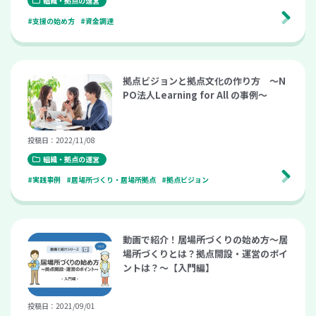
組織・拠点の運営
#支援の始め方
#資金調達
拠点ビジョンと拠点文化の作り方 〜N
PO法人Learning for All の事例〜
投稿日：2022/11/08
組織・拠点の運営
#実践事例
#居場所づくり・居場所拠点
#拠点ビジョン
動画で紹介！居場所づくりの始め方～居
場所づくりとは？拠点開設・運営のポイ
ントは？～【入門編】
投稿日：2021/09/01