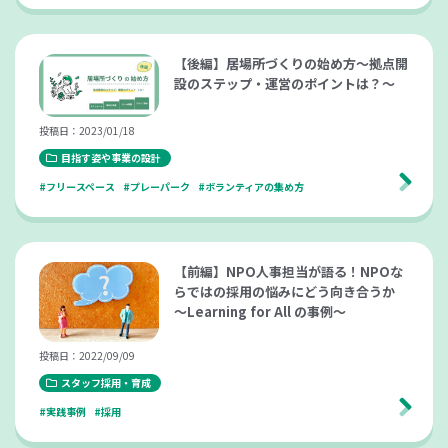
【後編】居場所づくりの始め方～拠点開
設のステップ・運営のポイントは？～
投稿日：2023/01/18
目指す姿や事業の設計
#フリースペース
#プレーパーク
#ボランティアの集め方
【前編】NPO人事担当が語る！NPOな
らではの採用の悩みにどう向き合うか
～Learning for All の事例～
投稿日：2022/09/09
スタッフ採用・育成
#実践事例
#採用