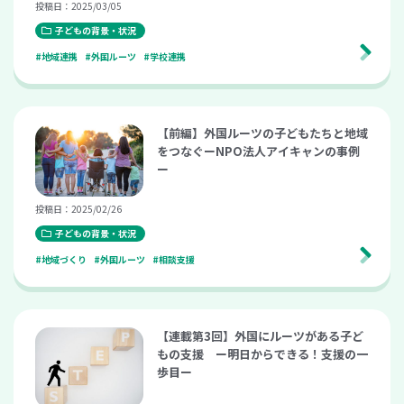
投稿日：2025/03/05
子どもの背景・状況
#地域連携
#外国ルーツ
#学校連携
【前編】外国ルーツの子どもたちと地域
をつなぐーNPO法人アイキャンの事例
ー
投稿日：2025/02/26
子どもの背景・状況
#地域づくり
#外国ルーツ
#相談支援
【連載第3回】外国にルーツがある子ど
もの支援 ー明日からできる！支援の一
歩目ー