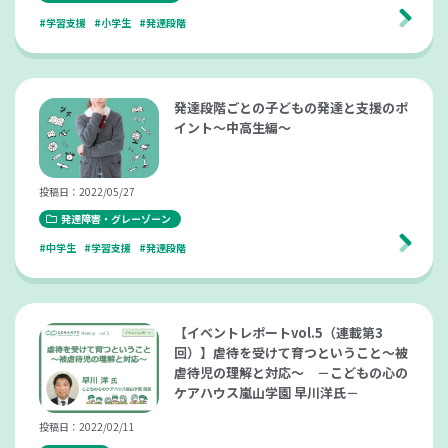
#学習支援
#小学生
#発達段階
発達段階ごとの子どもの発達と支援のポ
イント～中高生編～
投稿日：2022/05/27
発達障害・グレーゾーン
#中学生
#学習支援
#発達段階
【イベントレポートvol.5（連載第3
回）】虐待を受けて育つということ～被
虐待児の理解と対応～ －こどもの心の
ケアハウス嵐山学園 早川洋氏－
投稿日：2022/02/11