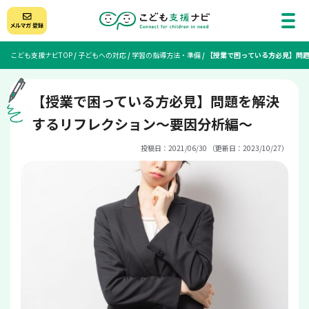
こども支援ナビTOP
/
子どもへの対応
/
学習の指導方法・準備
/
【授業で困っている方必見】問
【授業で困っている方必見】問題を解決
するリフレクション～要因分析編～
投稿日：2021/06/30 （更新日：2023/10/27）