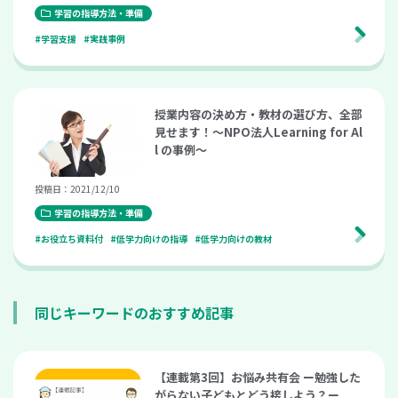
学習の指導方法・準備
#学習支援
#実践事例
授業内容の決め方・教材の選び方、全部
見せます！～NPO法人Learning for Al
l の事例～
投稿日：2021/12/10
学習の指導方法・準備
#お役立ち資料付
#低学力向けの指導
#低学力向けの教材
同じキーワードのおすすめ記事
【連載第3回】お悩み共有会 ー勉強した
がらない子どもとどう接しよう？ー