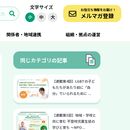
文字サイズ
お役立ち情報をお届け！
メルマガ登録
大
小
中
関係者・地域連携
組織・拠点の運営
同じカテゴリの記事
【連載第4回】LGBTの子ど
もたちがあたり前に「自
分」でいられるために ...
【連載第3回】地域・学校と
共に育む 不登校児童生徒の
学びと育ち 〜NPO...