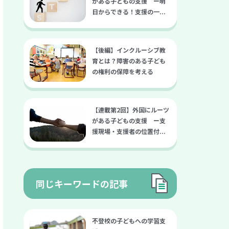
がある子どもの支援 ー明
日からできる！支援の一...
【後編】インクルーシブ教
育とは？障害のある子ども
の権利の保障を考える
【連載第2回】外国にルーツ
がある子どもの支援 ー支
援現場・支援者の位置付...
同じキーワードの記事
不登校の子どもへの学習支