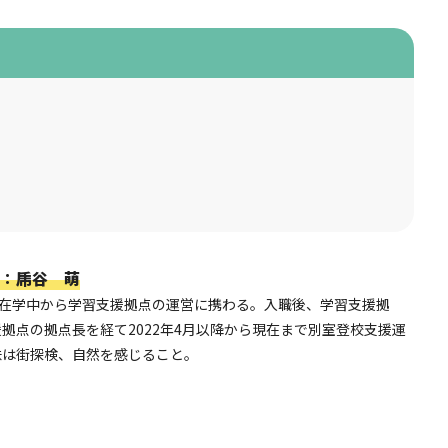
：
乕谷 萌
学在学中から学習支援拠点の運営に携わる。入職後、学習支援拠
拠点の拠点長を経て2022年4月以降から現在まで別室登校支援運
味は街探検、自然を感じること。