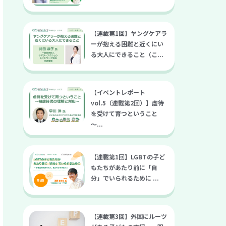
【連載第1回】ヤングケアラ
ーが抱える困難と近くにい
る大人にできること（こ...
【イベントレポート
vol.5（連載第2回）】虐待
を受けて育つということ
～...
【連載第1回】LGBTの子ど
もたちがあたり前に「自
分」でいられるために ...
【連載第3回】外国にルーツ