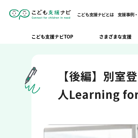
こども支援ナビTOP
/
子どもの背景・状況
/
不登校
/
【後編】別室
こども支援ナビとは
支援事例
こども支援ナビTOP
さまざまな支援
【後編】別室登
人Learning f