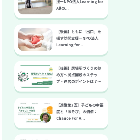
援ーNPO法人Learning for
Allの...
【後編】ともに「出口」を
探す訪問支援ーNPO法人
Learning for...
【後編】居場所づくりの始
め方～拠点開設のステッ
プ・運営のポイントは？～
【連載第3回】子どもの幸福
度と「あそび」の価値：
Chance For A...