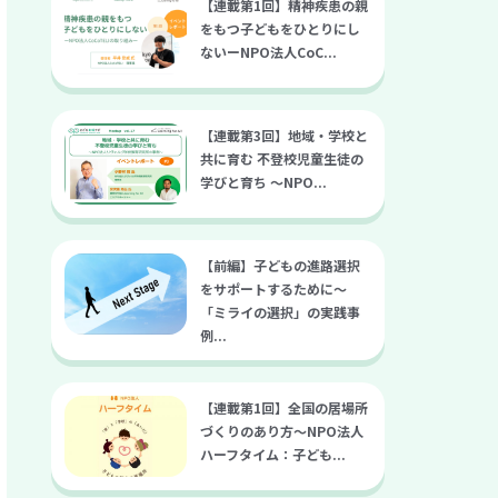
【連載第1回】精神疾患の親
をもつ子どもをひとりにし
ないーNPO法人CoC...
【連載第3回】地域・学校と
共に育む 不登校児童生徒の
学びと育ち 〜NPO...
【前編】子どもの進路選択
をサポートするために～
「ミライの選択」の実践事
例...
【連載第1回】全国の居場所
づくりのあり方～NPO法人
ハーフタイム：子ども...