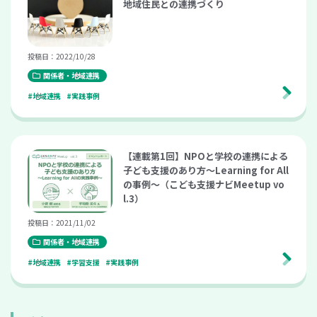
地域住民との連携づくり
投稿日：2022/10/28
関係者・地域連携
#地域連携
#実践事例
【連載第1回】NPOと学校の連携による
子ども支援のあり方～Learning for All
の事例～（こども支援ナビMeetup vo
l.3）
投稿日：2021/11/02
関係者・地域連携
#地域連携
#学習支援
#実践事例