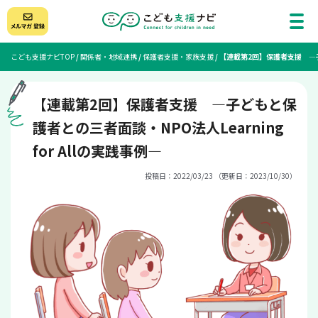
こども支援ナビTOP
/
関係者・地域連携
/
保護者支援・家族支援
/
【連載第2回】保護者支援 —子ど
【連載第2回】保護者支援 —子どもと保
護者との三者面談・NPO法人Learning
for Allの実践事例—
投稿日：2022/03/23 （更新日：2023/10/30）