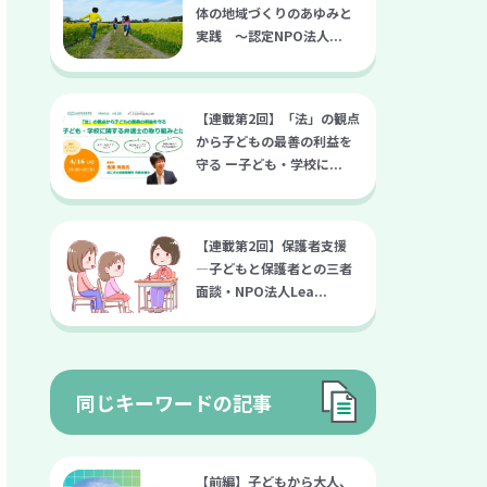
体の地域づくりのあゆみと
実践 〜認定NPO法人...
【連載第2回】「法」の観点
から子どもの最善の利益を
守る ー子ども・学校に...
【連載第2回】保護者支援
—子どもと保護者との三者
面談・NPO法人Lea...
同じキーワードの記事
【前編】子どもから大人、