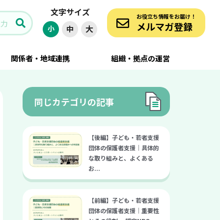
文字サイズ
法人TEDIC 鈴木平氏ー
お役立ち情報をお届け！
メルマガ登録
大
小
中
関係者・地域連携
組織・拠点の運営
同じカテゴリの記事
【後編】子ども・若者支援
団体の保護者支援｜具体的
な取り組みと、よくある
お...
【前編】子ども・若者支援
団体の保護者支援｜重要性