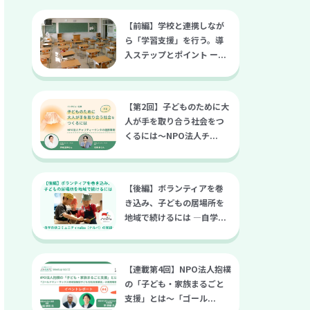
【前編】学校と連携しなが
ら「学習支援」を行う。導
入ステップとポイント ー...
【第2回】子どものために大
人が手を取り合う社会をつ
くるには～NPO法人チ...
【後編】ボランティアを巻
き込み、子どもの居場所を
地域で続けるには ―自学...
【連載第4回】NPO法人抱樸
の「子ども・家族まるごと
支援」とは～「ゴール...