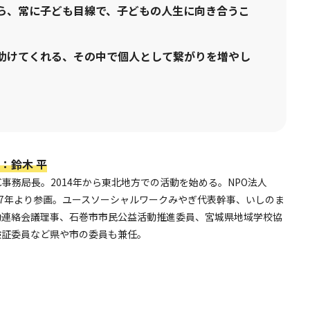
ら、常に子ども目線で、子どもの人生に向き合うこ
助けてくれる、その中で個人として繋がりを増やし
：鈴木 平
DIC事務局長。2014年から東北地方での活動を始める。NPO法人
2017年より参画。ユースソーシャルワークみやぎ代表幹事、いしのま
動連絡会議理事、石巻市市民公益活動推進委員、宮城県地域学校協
検証委員など県や市の委員も兼任。