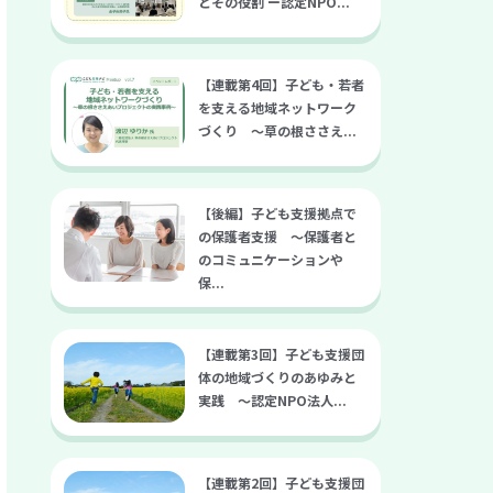
とその役割 ー認定NPO...
【連載第4回】子ども・若者
を支える地域ネットワーク
づくり ～草の根ささえ...
【後編】子ども支援拠点で
の保護者支援 〜保護者と
のコミュニケーションや
保...
【連載第3回】子ども支援団
体の地域づくりのあゆみと
実践 〜認定NPO法人...
【連載第2回】子ども支援団