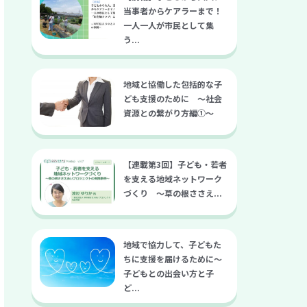
当事者からケアラーまで！
一人一人が市民として集
う...
地域と協働した包括的な子
ども支援のために 〜社会
資源との繋がり方編①〜
【連載第3回】子ども・若者
を支える地域ネットワーク
づくり ～草の根ささえ...
地域で協力して、子どもた
ちに支援を届けるために～
子どもとの出会い方と子
ど...