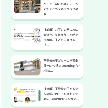
所」と「学びの場」に―う
えだ子どもシネマクラブの
取...
【前編】お互いの苦しみに
気づき、支え合うことがで
きれば。子どもに届ける
「...
不登校の子どもへの学習支
援ーNPO法人Learning for
Allの...
【後編】不登校の子どもた
ちの学びのドアを増やすた
めに～認定NPO法人カタ...