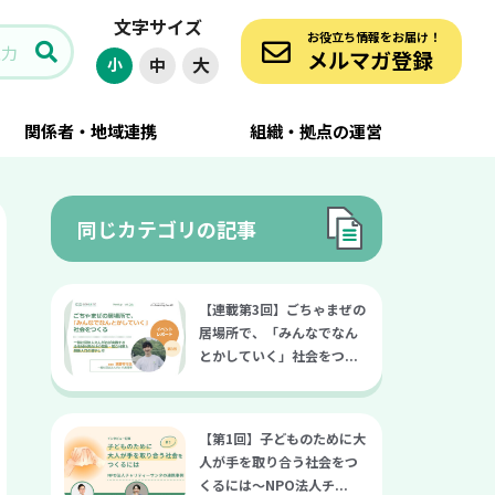
文字サイズ
の授業」の可能性〜ー般社団法人エンドオブライフ・ケア協会の取り組み〜
お役立ち情報をお届け！
メルマガ登録
大
小
中
関係者・地域連携
組織・拠点の運営
同じカテゴリの記事
【連載第3回】ごちゃまぜの
居場所で、「みんなでなん
とかしていく」社会をつ...
【第1回】子どものために大
人が手を取り合う社会をつ
くるには～NPO法人チ...