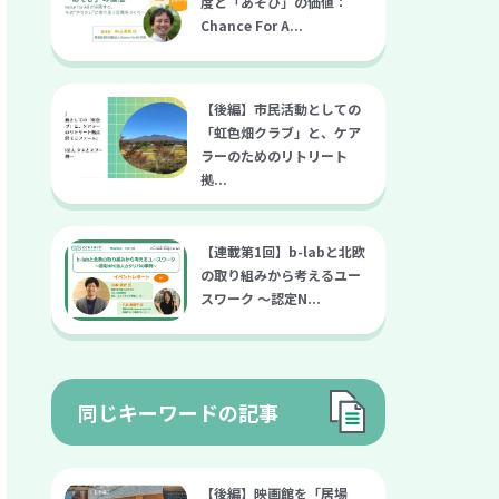
度と「あそび」の価値：
Chance For A...
【後編】市民活動としての
「虹色畑クラブ」と、ケア
ラーのためのリトリート
拠...
【連載第1回】b-labと北欧
の取り組みから考えるユー
スワーク 〜認定N...
同じキーワードの記事
【後編】映画館を「居場