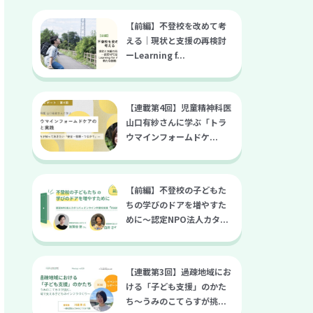
【前編】不登校を改めて考
える｜現状と支援の再検討
ーLearning f...
【連載第4回】児童精神科医
山口有紗さんに学ぶ「トラ
ウマインフォームドケ...
【前編】不登校の子どもた
ちの学びのドアを増やすた
めに～認定NPO法人カタ...
【連載第3回】過疎地域にお
ける「子ども支援」のかた
ち〜うみのこてらすが挑...