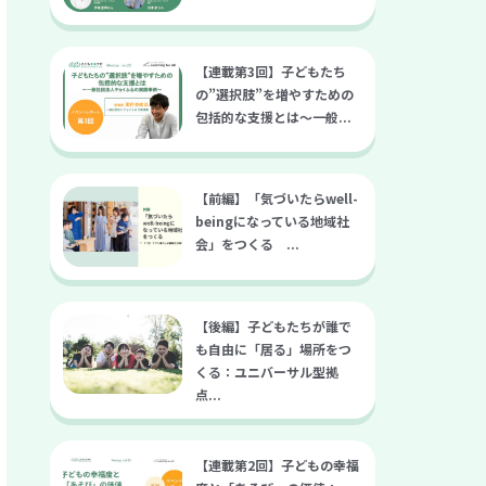
【連載第3回】子どもたち
の”選択肢”を増やすための
包括的な支援とは～一般...
【前編】「気づいたらwell-
beingになっている地域社
会」をつくる ...
【後編】子どもたちが誰で
も自由に「居る」場所をつ
くる：ユニバーサル型拠
点...
【連載第2回】子どもの幸福