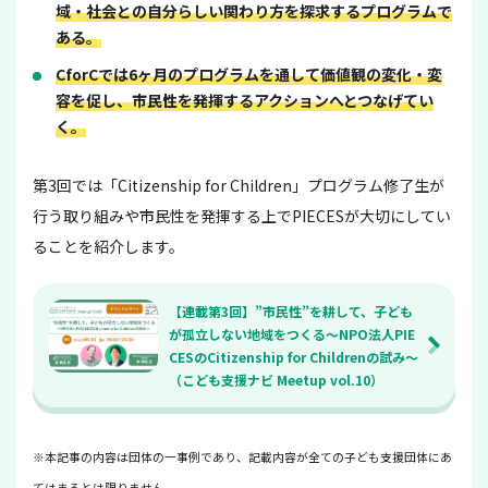
域・社会との自分らしい関わり方を探求するプログラムで
ある。
CforCでは6ヶ月のプログラムを通して価値観の変化・変
容を促し、市民性を発揮するアクションへとつなげてい
く。
第3回では「Citizenship for Children」プログラム修了生が
行う取り組みや市民性を発揮する上でPIECESが大切にしてい
ることを紹介します。
【連載第3回】”市民性”を耕して、子ども
が孤立しない地域をつくる～NPO法人PIE
CESのCitizenship for Childrenの試み～
（こども支援ナビ Meetup vol.10）
※本記事の内容は団体の一事例であり、記載内容が全ての子ども支援団体にあ
てはまるとは限りません