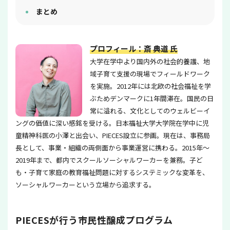
まとめ
プロフィール：斎 典道 氏
大学在学中より国内外の社会的養護、地
域子育て支援の現場でフィールドワーク
を実施。2012年には北欧の社会福祉を学
ぶためデンマークに1年間滞在。国民の日
常に溢れる、文化としてのウェルビーイ
ングの価値に深い感銘を受ける。日本福祉大学大学院在学中に児
童精神科医の小澤と出会い、PIECES設立に参画。現在は、事務局
長として、事業・組織の両側面から事業運営に携わる。2015年～
2019年まで、都内でスクールソーシャルワーカーを兼務。子ど
も・子育て家庭の教育福祉問題に対するシステミックな変革を、
ソーシャルワーカーという立場から追求する。
PIECESが行う市民性醸成プログラム