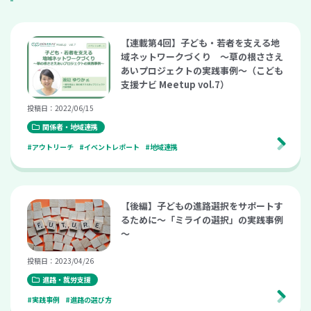
【連載第4回】子ども・若者を支える地
域ネットワークづくり ～草の根ささえ
あいプロジェクトの実践事例～（こども
支援ナビ Meetup vol.7）
投稿日：2022/06/15
関係者・地域連携
#アウトリーチ
#イベントレポート
#地域連携
【後編】子どもの進路選択をサポートす
るために～「ミライの選択」の実践事例
～
投稿日：2023/04/26
進路・就労支援
#実践事例
#進路の選び方