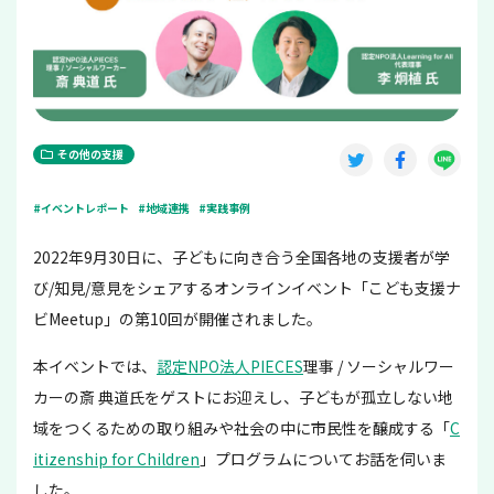
その他の支援
#イベントレポート
#地域連携
#実践事例
2022年9月30日に、子どもに向き合う全国各地の支援者が学
び/知見/意見をシェアするオンラインイベント「こども支援ナ
ビMeetup」の第10回が開催されました。
本イベントでは、
認定NPO法人PIECES
理事 / ソーシャルワー
カーの斎 典道氏をゲストにお迎えし、子どもが孤立しない地
域をつくるための取り組みや社会の中に市民性を醸成する「
C
itizenship for Children
」プログラムについてお話を伺いま
した。