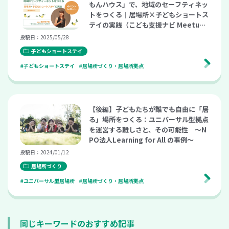
もんハウス」で、地域のセーフティネッ
トをつくる｜居場所×子どもショートス
テイの実践（こども支援ナビ Meetup v
ol.25）
投稿日：2025/05/28
子どもショートステイ
#子どもショートステイ
#居場所づくり・居場所拠点
【後編】子どもたちが誰でも自由に「居
る」場所をつくる：ユニバーサル型拠点
を運営する難しさと、その可能性 〜N
PO法人Learning for All の事例〜
投稿日：2024/01/12
居場所づくり
#ユニバーサル型居場所
#居場所づくり・居場所拠点
同じキーワードのおすすめ記事