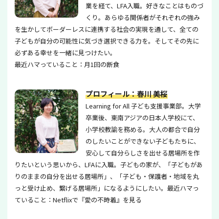
業を経て、LFA入職。好きなことはものづ
くり。あらゆる関係者がそれぞれの強み
を生かしてボーダーレスに連携する社会の実現を通して、全ての
子どもが自分の可能性に気づき選択できる力を。そしてその先に
必ずある幸せを一緒に見つけたい。
最近ハマっていること：月1回の断食
プロフィール：春川 美桜
Learning for All 子ども支援事業部。大学
卒業後、東南アジアの日本人学校にて、
小学校教諭を務める。大人の都合で自分
のしたいことができない子どもたちに、
安心して自分らしさを出せる居場所を作
りたいという思いから、LFAに入職。子どもの家が、「子どもがあ
りのままの自分を出せる居場所」、「子ども・保護者・地域を丸
っと受け止め、繋げる居場所」になるようにしたい。最近ハマっ
ていること：Netflixで『愛の不時着』を見る