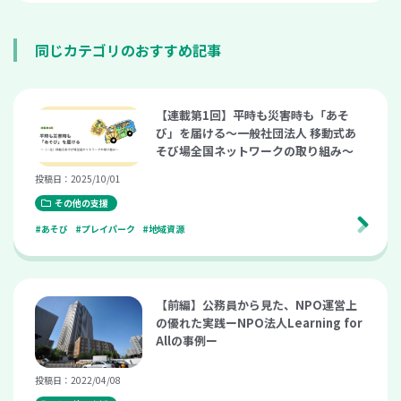
同じカテゴリのおすすめ記事
【連載第1回】平時も災害時も「あそ
び」を届ける〜一般社団法人 移動式あ
そび場全国ネットワークの取り組み〜
投稿日：2025/10/01
その他の支援
#あそび
#プレイパーク
#地域資源
【前編】公務員から見た、NPO運営上
の優れた実践ーNPO法人Learning for
Allの事例ー
投稿日：2022/04/08