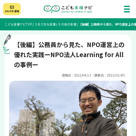
こども支援ナビTOP
/
さまざまな支援
/
その他の支援
/
【後編】公務員から見た、NPO運営上の優れた実
【後編】公務員から見た、NPO運営上の
優れた実践ーNPO法人Learning for All
の事例ー
投稿日：2022/04/13 （更新日：2023/10/30）