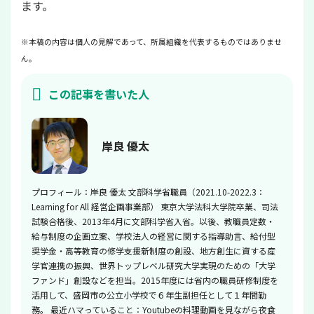
ます。
※本稿の内容は個人の見解であって、所属組織を代表するものではありませ
ん。
この記事を書いた人
岸良 優太
プロフィール：岸良 優太 文部科学省職員（2021.10-2022.3：
Learning for All 経営企画事業部） 東京大学法科大学院卒業、司法
試験合格後、2013年4月に文部科学省入省。以後、教職員定数・
給与制度の企画立案、学校法人の経営に関する指導助言、給付型
奨学金・高等教育の修学支援新制度の創設、地方創生に資する産
学官連携の振興、世界トップレベル研究大学実現のための「大学
ファンド」創設などを担当。2015年度には省内の職員研修制度を
活用して、盛岡市の公立小学校で６年生副担任として１年間勤
務。 最近ハマっていること：Youtubeの料理動画を見ながら夜食