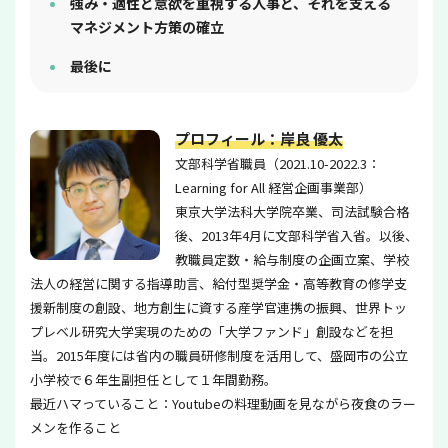
強み・適性と意欲を重視する人事と、それを支える
マネジメント方策の確立
最後に
プロフィール：岸良 優太
文部科学省職員（2021.10-2022.3：
Learning for All 経営企画事業部）
東京大学法科大学院卒業、司法試験合格
後、2013年4月に文部科学省入省。以後、
教職員定数・給与制度の企画立案、学校
法人の経営に関する指導助言、給付型奨学金・高等教育の修学支
援新制度の創設、地方創生に資する産学官連携の振興、世界トッ
プレベル研究大学実現のための「大学ファンド」創設などを担
当。2015年度には省内の職員研修制度を活用して、盛岡市の公立
小学校で６年生副担任として１年間勤務。
最近ハマっていること：Youtubeの料理動画を見ながら夜食のラー
メンを作ること