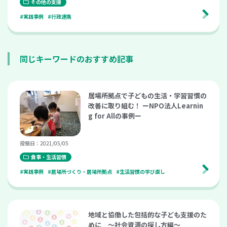
その他の支援
#実践事例
#行政連携
同じキーワードのおすすめ記事
居場所拠点で子どもの生活・学習習慣の
改善に取り組む！ ーNPO法人Learnin
g for Allの事例ー
投稿日：2021/05/05
食事・生活習慣
#実践事例
#居場所づくり・居場所拠点
#生活習慣の学び直し
地域と協働した包括的な子ども支援のた
めに 〜社会資源の探し方編〜