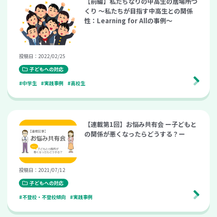
【前編】私たちなりの中高生の居場所づ
くり ～私たちが目指す中高生との関係
性：Learning for Allの事例～
投稿日：2022/02/25
子どもへの対応
#中学生
#実践事例
#高校生
【連載第1回】お悩み共有会 ー子どもと
の関係が悪くなったらどうする？ー
投稿日：2021/07/12
子どもへの対応
#不登校・不登校傾向
#実践事例