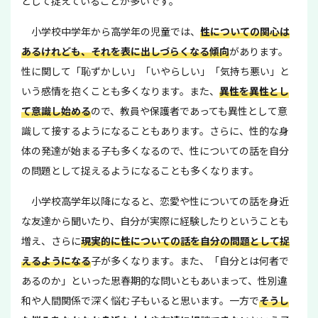
として捉えていることが多いです。
小学校中学年から高学年の児童では、
性についての関心は
あるけれども、それを表に出しづらくなる傾向
があります。
性に関して「恥ずかしい」「いやらしい」「気持ち悪い」と
いう感情を抱くことも多くなります。また、
異性を異性とし
て意識し始める
ので、教員や保護者であっても異性として意
識して接するようになることもあります。さらに、性的な身
体の発達が始まる子も多くなるので、性についての話を自分
の問題として捉えるようになることも多くなります。
小学校高学年以降になると、恋愛や性についての話を身近
な友達から聞いたり、自分が実際に経験したりということも
増え、さらに
現実的に性についての話を自分の問題として捉
えるようになる
子が多くなります。また、「自分とは何者で
あるのか」といった思春期的な問いともあいまって、性別違
和や人間関係で深く悩む子もいると思います。一方で
そうし