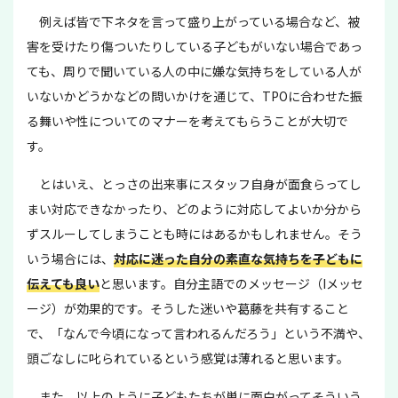
例えば皆で下ネタを言って盛り上がっている場合など、被
害を受けたり傷ついたりしている子どもがいない場合であっ
ても、周りで聞いている人の中に嫌な気持ちをしている人が
いないかどうかなどの問いかけを通じて、TPOに合わせた振
る舞いや性についてのマナーを考えてもらうことが大切で
す。
とはいえ、とっさの出来事にスタッフ自身が面食らってし
まい対応できなかったり、どのように対応してよいか分から
ずスルーしてしまうことも時にはあるかもしれません。そう
いう場合には、
対応に迷った自分の素直な気持ちを子どもに
伝えても良い
と思います。自分主語でのメッセージ（Iメッセ
ージ）が効果的です。そうした迷いや葛藤を共有すること
で、「なんで今頃になって言われるんだろう」という不満や、
頭ごなしに叱られているという感覚は薄れると思います。
また、以上のように子どもたちが単に面白がってそういう