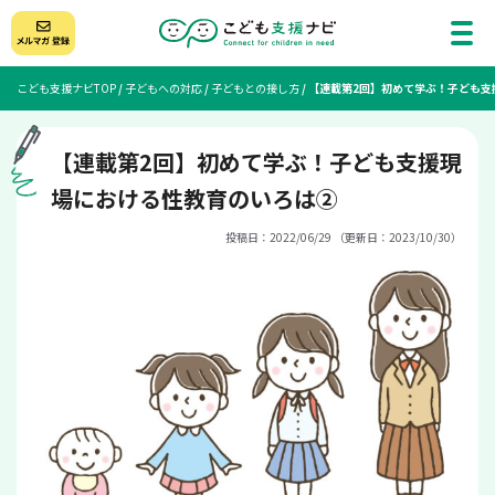
こども支援ナビTOP
/
子どもへの対応
/
子どもとの接し方
/
【連載第2回】初めて学ぶ！子ども支
【連載第2回】初めて学ぶ！子ども支援現
場における性教育のいろは②
投稿日：2022/06/29 （更新日：2023/10/30）