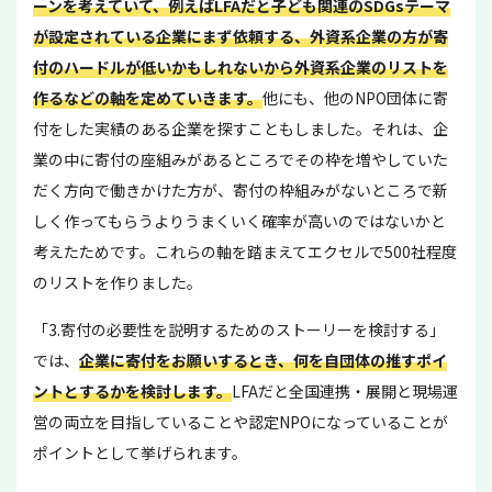
ーンを考えていて、例えばLFAだと子ども関連のSDGsテーマ
が設定されている企業にまず依頼する、外資系企業の方が寄
付のハードルが低いかもしれないから外資系企業のリストを
作るなどの軸を定めていきます。
他にも、他のNPO団体に寄
付をした実績のある企業を探すこともしました。それは、企
業の中に寄付の座組みがあるところでその枠を増やしていた
だく方向で働きかけた方が、寄付の枠組みがないところで新
しく作ってもらうよりうまくいく確率が高いのではないかと
考えたためです。これらの軸を踏まえてエクセルで500社程度
のリストを作りました。
「3.寄付の必要性を説明するためのストーリーを検討する」
では、
企業に寄付をお願いするとき、何を自団体の推すポイ
ントとするかを検討します。
LFAだと全国連携・展開と現場運
営の両立を目指していることや認定NPOになっていることが
ポイントとして挙げられます。