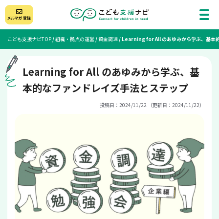
こども支援ナビTOP
/
組織・拠点の運営
/
資金調達
/
Learning for All のあゆみから学
Learning for All のあゆみから学ぶ、基
本的なファンドレイズ手法とステップ
投稿日：2024/11/22 （更新日：2024/11/22）