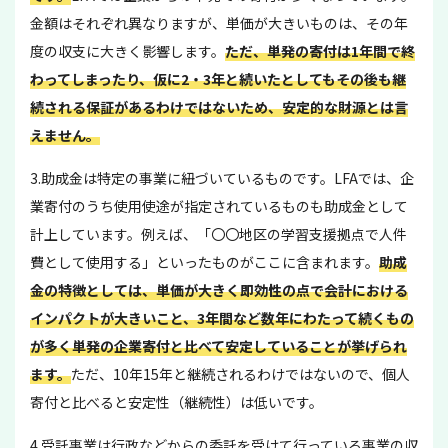
金額はそれぞれ異なりますが、単価が大きいものは、その年
度の収支に大きく影響します。
ただ、単発の寄付は1年間で終
わってしまったり、仮に2・3年と続いたとしてもその後も継
続される保証があるわけではないため、安定的な財源とは言
えません。
3.助成金は特定の事業に紐づいているものです。LFAでは、企
業寄付のうち使用使途が指定されているものも助成金として
計上しています。例えば、「〇〇地区の学習支援拠点で人件
費として使用する」といったものがここに含まれます。
助成
金の特徴としては、単価が大きく即効性の点で会計における
インパクトが大きいこと、3年間など数年にわたって続くもの
が多く単発の企業寄付と比べて安定していることが挙げられ
ます。
ただ、10年15年と継続されるわけではないので、個人
寄付と比べると安定性（継続性）は低いです。
4.受託事業は行政などからの委託を受けて行っている事業の収