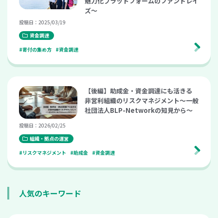
魅力化プラットフォームのファンドレイ
ズ〜
投稿日：2025/03/19
資金調達
#寄付の集め方
#資金調達
【後編】助成金・資金調達にも活きる
非営利組織のリスクマネジメント〜一般
社団法人BLP-Networkの知見から〜
投稿日：2026/02/25
組織・拠点の運営
#リスクマネジメント
#助成金
#資金調達
人気のキーワード