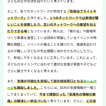
子ども同士の交流を図りたいと考えています。
そして、全てのネットワークが参加する
「世田谷ブライトネ
ットワーク」
も作りました。
1つのネットワークでは実現が難
しいことを提案したり、互いのネットワークへの要望を伝え
たりできる場
となっています。例えば、「親の会」や居場所
づくり事業を運営している団体が実施しているイベントの時
期を調整し、イベントが被ることを避けたり、毎週末出かけ
るのが難しい子どもの外出頻度にあわせたものにしたりし
て、参加しやすくなるように工夫しています。これによって、
子どものタイミングに合わせて適切な支援が家庭や子どもに
さらに届きやすくなると考えます。
また、
支援の可視化を目指して総合相談窓口となる
ホームペ
ージ
も開設しました。
こちらには、区内の支援情報が一覧と
してまとまっていて、
今まで課題だった「支援先の情報の散
逸」の解決に一歩近づいた
と考えています。さらに、
どの支