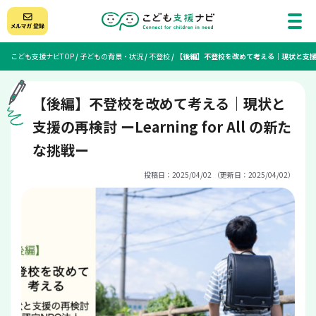
こども支援ナビTOP
/
子どもの背景・状況
/
不登校
/
【後編】不登校を改めて考える｜現状と支援の再検討
【後編】不登校を改めて考える｜現状と
支援の再検討 ーLearning for All の新た
な挑戦ー
投稿日：2025/04/02 （更新日：2025/04/02）