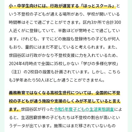
小・中学生向けには、行政が運営する「ほっとスクール」
と
いう不登校の子どもが通える場所があり、学校が開いている
時間帯はそこで過ごすことができます。区内3か所で合計300
人近くがに登録していて、半数ほどが常時そこで過ごしてい
ます。けれども、すでにどの施設も登録待ちの子どもが何人
もおり、量的にはまだ不足していると考えられます。また、
世田谷区は行政がかなり不登校支援に力を入れているため、
2024年4月時点で全国に35校しかない「学びの多様化学校」
（注1）の2校目の設置も計画されています。しかし、こちら
も1学年あたり50人ほどしか通うことができません。
義務教育ではなくなる高校生世代については、全国的に不登
校の子どもが通う施設や支援のしくみが不足していると言え
ます。
世田谷区が行った
令和5年度子どもの生活実態調査
によ
ると、生活困窮世帯の子どもたちは不登校の割合が高いとい
うデータが出ています。施策にはまだ移されていないもの