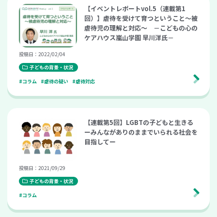
【イベントレポートvol.5（連載第1
回）】虐待を受けて育つということ～被
虐待児の理解と対応～ －こどもの心の
ケアハウス嵐山学園 早川洋氏－
投稿日：2022/02/04
子どもの背景・状況
#コラム
#虐待の疑い
#虐待対応
【連載第5回】LGBTの子どもと生きる
ーみんながありのままでいられる社会を
目指してー
投稿日：2021/09/29
子どもの背景・状況
#コラム