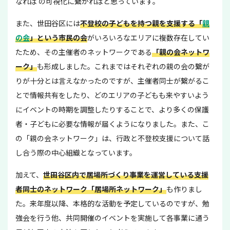
なれば の可視化に繋がればと思っています。
また、世田谷区には
不登校の子どもを持つ親を支援する「
親
の会
」という市民の会
がいろいろなエリアに複数存在してい
たため、その主催者のネットワークである
「親の会ネットワ
ーク」
も形成しました。これまではそれぞれの親の会の繋が
りが十分とは言えなかったのですが、主催者同士が繋がるこ
とで情報共有をしたり、どのエリアの子どもも来やすいよう
にイベントの時期を調整したりすることで、より多くの保護
者・子どもに必要な情報が届くようになりました。また、こ
の「親の会ネットワーク」は、行政と不登校支援について話
し合う際の中心組織となっています。
加えて、
世田谷区内で居場所づくり事業を運営している支援
者同士のネットワーク「居場所ネットワーク」
も作りまし
た。来年度以降、本格的な活動を予定しているのですが、勉
強会を行う他、共同開催のイベントを実施して各事業に通う