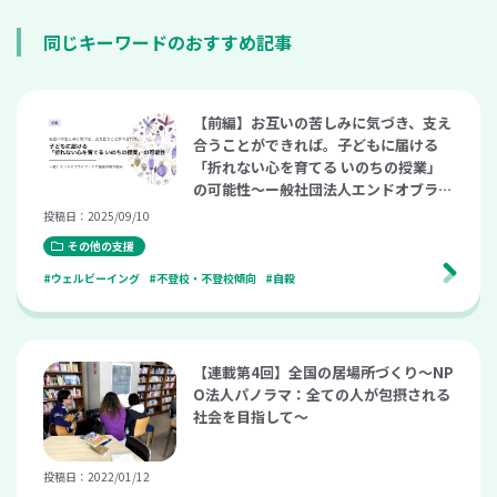
同じキーワードのおすすめ記事
【前編】お互いの苦しみに気づき、支え
合うことができれば。子どもに届ける
「折れない心を育てる いのちの授業」
の可能性〜ー般社団法人エンドオブライ
フ・ケア協会の取り組み〜
投稿日：2025/09/10
その他の支援
#ウェルビーイング
#不登校・不登校傾向
#自殺
【連載第4回】全国の居場所づくり～NP
O法人パノラマ：全ての人が包摂される
社会を目指して～
投稿日：2022/01/12