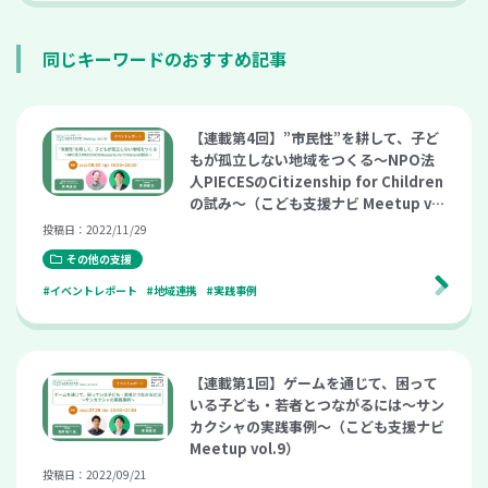
同じキーワードのおすすめ記事
【連載第4回】”市民性”を耕して、子ど
もが孤立しない地域をつくる～NPO法
人PIECESのCitizenship for Children
の試み～（こども支援ナビ Meetup vo
l.10）
投稿日：2022/11/29
その他の支援
#イベントレポート
#地域連携
#実践事例
【連載第1回】ゲームを通じて、困って
いる子ども・若者とつながるには～サン
カクシャの実践事例～（こども支援ナビ
Meetup vol.9）
投稿日：2022/09/21