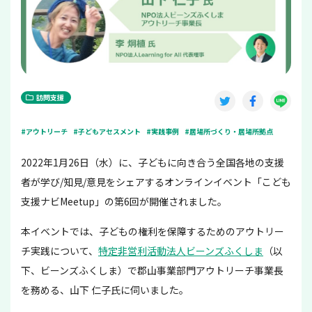
訪問支援
#アウトリーチ
#子どもアセスメント
#実践事例
#居場所づくり・居場所拠点
2022年1月26日（水）に、子どもに向き合う全国各地の支援
者が学び/知見/意見をシェアするオンラインイベント「こども
支援ナビMeetup」の第6回が開催されました。
本イベントでは、子どもの権利を保障するためのアウトリー
チ実践について、
特定非営利活動法人ビーンズふくしま
（以
下、ビーンズふくしま）で郡山事業部門アウトリーチ事業長
を務める、山下 仁子氏に伺いました。