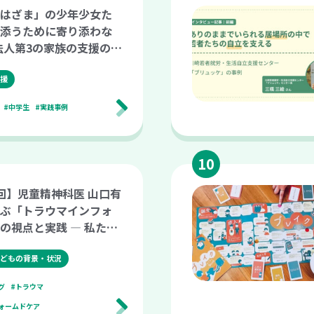
はざま」の少年少女た
添うために寄り添わな
O法人第3の家族の支援のあ
援
#中学生
#実践事例
回】児童精神科医 山口有
ぶ「トラウマインフォ
の視点と実践 ― 私たち
きたい『安全・信頼・
」（オンライン研修）
どもの背景・状況
グ
#トラウマ
ォームドケア