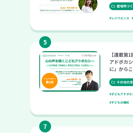
All の実
tup vol.3
居場所づく
#レジリエンス
【連載第1
アドボカシ
に」からこ
（こども支援ナ
9）
その他の支
#子どもアドボカ
#子どもの権利