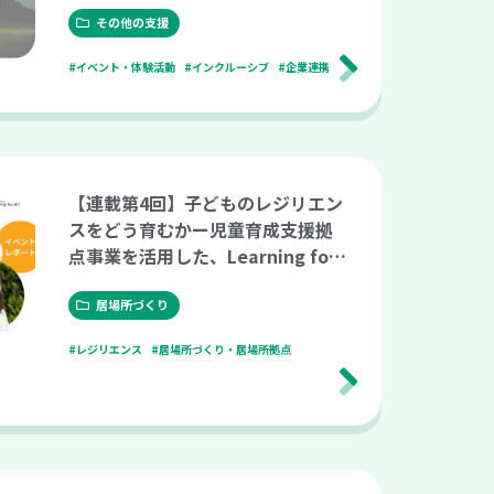
その他の支援
#イベント・体験活動
#インクルーシブ
#企業連携
【連載第4回】子どものレジリエン
スをどう育むかー児童育成支援拠
点事業を活用した、Learning for
All の実践ー（こども支援ナビ Mee
tup vol.30）
居場所づくり
#レジリエンス
#居場所づくり・居場所拠点