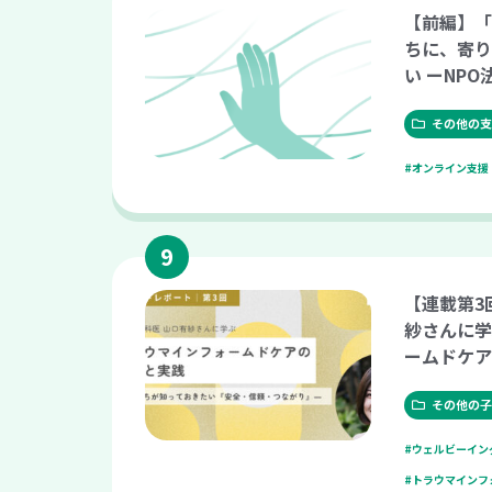
【前編】「
ちに、寄り
い ーNP
り方
その他の支
#オンライン支援
【連載第3
紗さんに学
ームドケア
が知ってお
つながり』
その他の子
#ウェルビーイン
#トラウマインフ