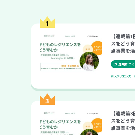
【連載第1
スをどう育
点事業を活用
All の実
tup vol.3
居場所づく
#レジリエンス
【連載第3
スをどう育
点事業を活用