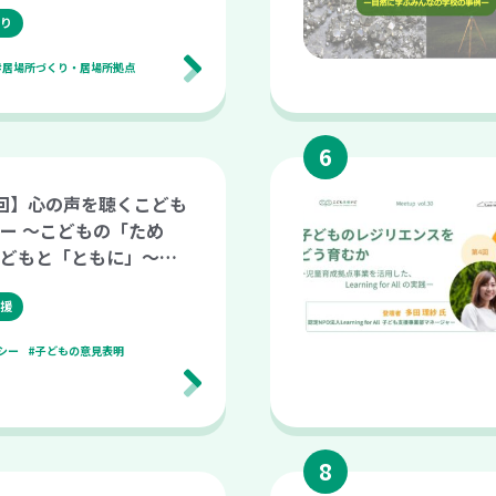
践ー（こども支援ナビ Mee
0）
り
#居場所づくり・居場所拠点
回】心の声を聴くこども
ー 〜こどもの「ため
どもと「ともに」〜
ビ Meetup vol.1
援
シー
#子どもの意見表明