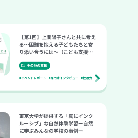
【第1回】上間陽子さんと共に考え
る～困難を抱える子どもたちと寄
り添い合うには～（こども支援ナ
ビ Meetup vol.14）
その他の支援
#イベントレポート
#専門家インタビュー
#性暴力
東京大学が提供する「真にインク
ルーシブ」な自然体験学習ー自然
に学ぶみんなの学校の事例ー