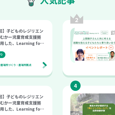
回】子どものレジリエン
むかー児童育成支援拠
した、Learning for
践ー（こども支援ナビ Mee
0）
り
#居場所づくり・居場所拠点
回】子どものレジリエン
むかー児童育成支援拠
した、Learning for