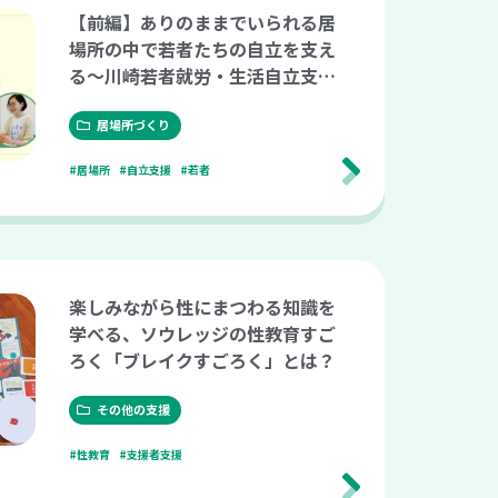
【前編】ありのままでいられる居
場所の中で若者たちの自立を支え
る～川崎若者就労・生活自立支援
センター「ブリュッケ」の事例～
居場所づくり
#居場所
#自立支援
#若者
楽しみながら性にまつわる知識を
学べる、ソウレッジの性教育すご
ろく「ブレイクすごろく」とは？
その他の支援
#性教育
#支援者支援