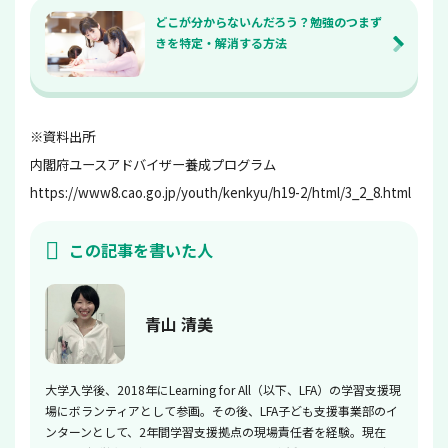
どこが分からないんだろう？勉強のつまず
きを特定・解消する方法
※資料出所
内閣府ユースアドバイザー養成プログラム
https://www8.cao.go.jp/youth/kenkyu/h19-2/html/3_2_8.html
この記事を書いた人
青山 清美
大学入学後、2018年にLearning for All（以下、LFA）の学習支援現
場にボランティアとして参画。その後、LFA子ども支援事業部のイ
ンターンとして、2年間学習支援拠点の現場責任者を経験。現在