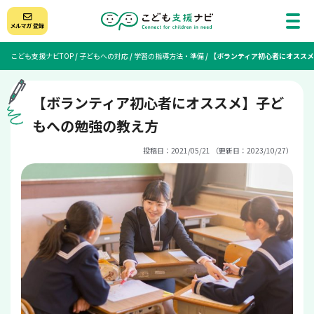
こども支援ナビTOP
/
子どもへの対応
/
学習の指導方法・準備
/
【ボランティア初心者にオスス
【ボランティア初心者にオススメ】子ど
もへの勉強の教え方
投稿日：2021/05/21 （更新日：2023/10/27）