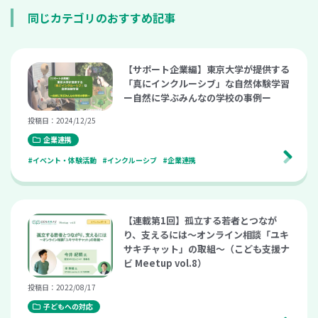
同じカテゴリのおすすめ記事
【サポート企業編】東京大学が提供する
「真にインクルーシブ」な自然体験学習
ー自然に学ぶみんなの学校の事例ー
投稿日：2024/12/25
企業連携
#イベント・体験活動
#インクルーシブ
#企業連携
【連載第1回】孤立する若者とつなが
り、支えるには～オンライン相談「ユキ
サキチャット」の取組～（こども支援ナ
ビ Meetup vol.8）
投稿日：2022/08/17
子どもへの対応