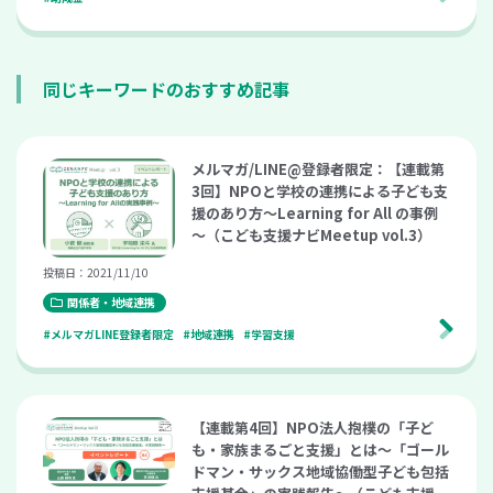
同じキーワードのおすすめ記事
メルマガ/LINE@登録者限定：【連載第
3回】NPOと学校の連携による子ども支
援のあり方～Learning for All の事例
～（こども支援ナビMeetup vol.3）
投稿日：2021/11/10
関係者・地域連携
#メルマガLINE登録者限定
#地域連携
#学習支援
【連載第4回】NPO法人抱樸の「子ど
も・家族まるごと支援」とは～「ゴール
ドマン・サックス地域協働型子ども包括