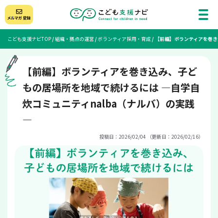
こども支援ナビTOP
/
組織・拠点の運営
/
ボランティア採用・育成
/
【前編】ボランティアを巻き
【前編】ボランティアを巻き込み、子ど
もの居場所を地域で続けるには ―自学自
炊コミュニティnalba（ナルバ）の実践
―
投稿日：2026/02/04 （更新日：2026/02/16）