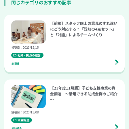
同じカテゴリのおすすめ記事
【前編】スタッフ同士の意見のすれ違い
にどう対応する？「認知の4点セット」
と「対話」によるチームづくり
投稿日：2023/12/15
組織・拠点の運営
#対話
【23年度11月版】子ども支援事業の資
金調達 ～活用できる助成金例のご紹介
～
投稿日：2023/11/08
資金調達
#助成金