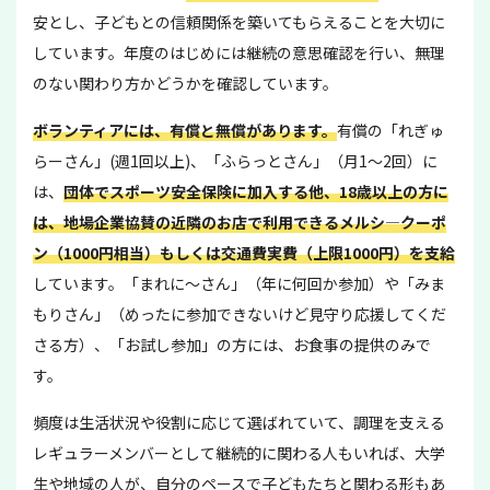
安とし、子どもとの信頼関係を築いてもらえることを大切に
しています。年度のはじめには継続の意思確認を行い、無理
のない関わり方かどうかを確認しています。
ボランティアには、有償と無償があります。
有償の「れぎゅ
らーさん」(週1回以上)、「ふらっとさん」（月1～2回）に
は、
団体でスポーツ安全保険に加入する他、18歳以上の方に
は、地場企業協賛の近隣のお店で利用できるメルシ―クーポ
ン（1000円相当）もしくは交通費実費（上限1000円）を支給
しています。「まれに～さん」（年に何回か参加）や「みま
もりさん」（めったに参加できないけど見守り応援してくだ
さる方）、「お試し参加」の方には、お食事の提供のみで
す。
頻度は生活状況や役割に応じて選ばれていて、調理を支える
レギュラーメンバーとして継続的に関わる人もいれば、大学
生や地域の人が、自分のペースで子どもたちと関わる形もあ