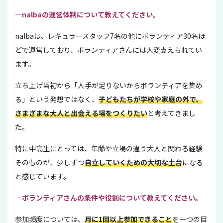
―nalbaの運営体制について教えてください。
nalbaは、レギュラースタッフ7名の他にボランティア30名ほ
どで運営しており、ボランティアさんには大変支えられてい
ます。
立ち上げ当初から「人手が足りないからボランティアを集め
る」という発想ではなく、
子どもたちが学校や家庭の外で、
さまざまな大人と出会える場をつくりたい
と考えてきまし
た。
特に中高生にとっては、年齢や立場の違う大人と関わる経験
そのものが、少しずつ
自立していくための大切な土台
になる
と感じています。
―ボランティアさんの条件や役割について教えてください。
参加頻度については、
月に1回以上参加できること
を一つの目