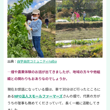
出典：
自学自炊コミュニティnalba
―畑や農業体験のお話が出てきましたが、地域の方々や他組
織との関わりもおありなのでしょうか。
現在お世話になっている畑は、車で30分ほど行ったところに
ある
NPO法人スモールファーマーズ
さんの畑で、代表の方が
うちの理事も務めてくださっていて、長く一緒に活動してき
ました。