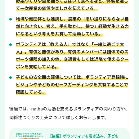
野菜づくりや魚を捕ってさばいて食べるなど、体験を通し
て一次産業の価値や楽しさを伝えている。
地域や他団体とも連携し、農業の「思い通りにならない自
然と向き合い、考え、手を動かし、待つ」経験が生きる力
になるという考えを共有して活動している。
ボランティアは「教える人」ではなく「一緒に過ごす大
人」。有償と無償があり、有償のメンバーには団体でのス
ポーツ保険の加入の他、交通費もしくは近隣で使えるクー
ポンを支給している。
子どもの安全面の確保については、ボランティア登録時に
ビジョンや子どものセーフガーディングを共有することで
確認している。
後編では、nalbaの活動を支えるボランティアの関わり方や、
関係性づくりの工夫について詳しくお伝えします。
【後編】ボランティアを巻き込み、子ども