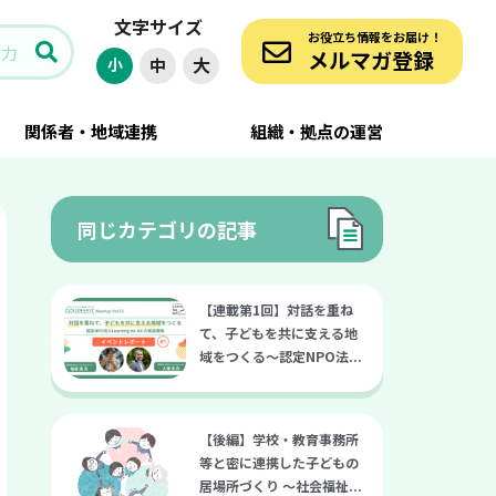
文字サイズ
の対応策 ー認定NPO法人さいたまユースサポートネットの事例
お役立ち情報をお届け！
メルマガ登録
大
小
中
関係者・地域連携
組織・拠点の運営
同じカテゴリの記事
【連載第1回】対話を重ね
て、子どもを共に支える地
域をつくる～認定NPO法...
【後編】学校・教育事務所
等と密に連携した子どもの
居場所づくり 〜社会福祉...