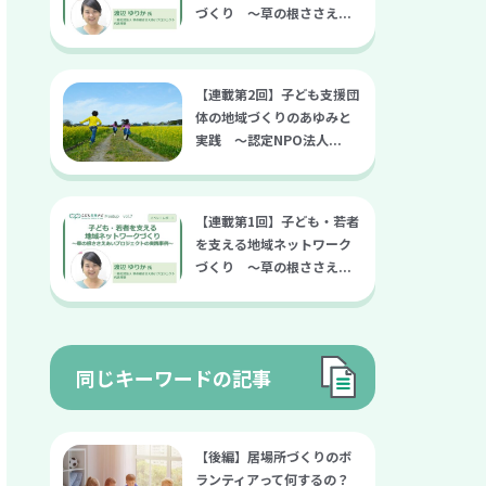
づくり ～草の根ささえ...
【連載第2回】子ども支援団
体の地域づくりのあゆみと
実践 〜認定NPO法人...
【連載第1回】子ども・若者
を支える地域ネットワーク
づくり ～草の根ささえ...
同じキーワードの記事
【後編】居場所づくりのボ
ランティアって何するの？