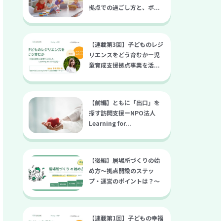
拠点での過ごし方と、ボ...
【連載第3回】子どものレジ
リエンスをどう育むかー児
童育成支援拠点事業を活...
【前編】ともに「出口」を
探す訪問支援ーNPO法人
Learning for...
【後編】居場所づくりの始
め方～拠点開設のステッ
プ・運営のポイントは？～
【連載第1回】子どもの幸福