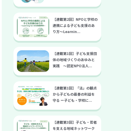
【連載第2回】NPOと学校の
連携による子ども支援のあ
り方～Learnin...
【連載第1回】子ども支援団
体の地域づくりのあゆみと
実践 〜認定NPO法人...
【連載第1回】「法」の観点
から子どもの最善の利益を
守る ー子ども・学校に...
【連載第3回】子ども・若者
を支える地域ネットワーク