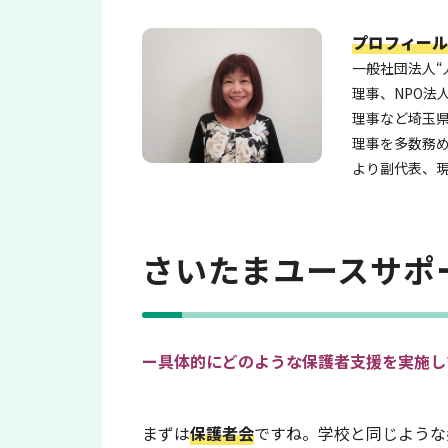
プロフィール
一般社団法人“
理事、NPО法
理事など埼玉
理事を多数務め
より副代表、
さいたまユースサポ
ー具体的にどのような保護者支援を実施し
まずは
保護者会
ですね。学校と同じような