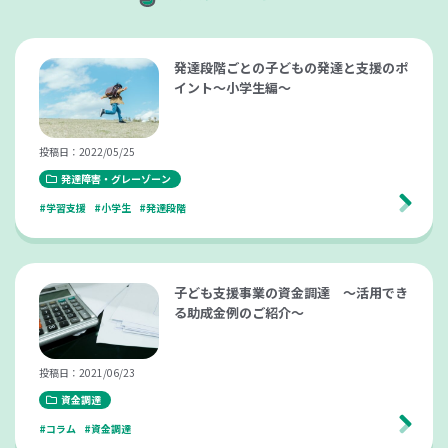
発達段階ごとの子どもの発達と支援のポ
イント～小学生編～
投稿日：2022/05/25
発達障害・グレーゾーン
#学習支援
#小学生
#発達段階
子ども支援事業の資金調達 ～活用でき
る助成金例のご紹介～
投稿日：2021/06/23
資金調達
#コラム
#資金調達