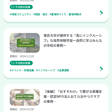
投稿日：2025/01/08
eetup vol.24）
その他の支援
#地域コミュニティ
#孤独・孤立
#居場所づくり・居場所拠点
東京大学が提供する「真にインクルーシ
ブ」な自然体験学習ー自然に学ぶみんな
の学校の事例ー
投稿日：2024/12/18
その他の支援
#イベント・体験活動
#インクルーシブ
#企業連携
【後編】「おすそわけ」で繋がる食糧支
援―認定NPO法人おてらおやつクラブ
の事例―
投稿日：2024/10/28