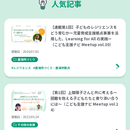
人気記事
【連載第1回】子どものレジリエンスを
どう育むかー児童育成支援拠点事業を活
用した、Learning for All の実践ー
（こども支援ナビ Meetup vol.30）
投稿日：2026/07/01
居場所づくり
#レジリエンス
#居場所づくり・居場所拠点
【第1回】上間陽子さんと共に考える～
困難を抱える子どもたちと寄り添い合う
には～（こども支援ナビ Meetup vol.1
4）
投稿日：2023/05/24
その他の支援