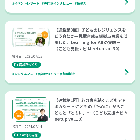
#イベントレポート
#専門家インタビュー
#性暴力
【連載第3回】子どものレジリエンスを
どう育むかー児童育成支援拠点事業を活
用した、Learning for All の実践ー
（こども支援ナビ Meetup vol.30）
投稿日：2026/07/15
居場所づくり
#レジリエンス
#居場所づくり・居場所拠点
【連載第1回】心の声を聴くこどもアド
ボカシー 〜こどもの「ために」からこ
どもと「ともに」〜（こども支援ナビ M
eetup vol.19）
投稿日：2024/02/14
その他の支援