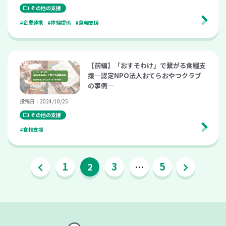
その他の支援
#企業連携
#体験提供
#食糧支援
【前編】「おすそわけ」で繋がる食糧支
援―認定NPO法人おてらおやつクラブ
の事例―
投稿日：2024/10/25
その他の支援
#食糧支援
1
3
5
2
…