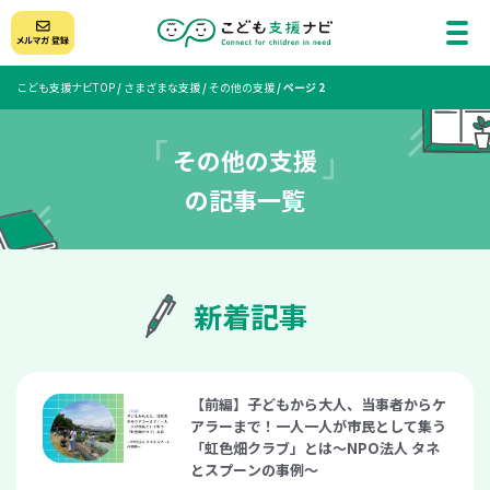
こども支援ナビTOP
/
さまざまな支援
/
その他の支援
/
ページ 2
その他の支援
の記事一覧
新着記事
【前編】子どもから大人、当事者からケ
アラーまで！一人一人が市民として集う
「虹色畑クラブ」とは〜NPO法人 タネ
とスプーンの事例〜