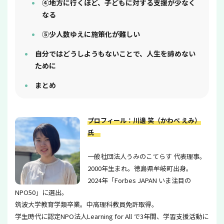
④地方に行くほど、子どもに対する支援が少なく
なる
⑤少人数ゆえに施策化が難しい
自分ではどうしようもないことで、人生を諦めない
ために
まとめ
プロフィール：川邊 笑（かわべ えみ）
氏
一般社団法人うみのこてらす 代表理事。
2000年生まれ。徳島県牟岐町出身。
2024年「Forbes JAPAN いま注目の
NPO50」に選出。
筑波大学教育学類卒業。中高理科教員免許取得。
学生時代に認定NPO法人Learning for All で3年間、学習支援活動に