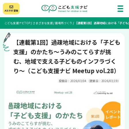
こども支援ナビTOP
/
さまざまな支援
/
居場所づくり
/
【連載第1回】過疎地域における「子ども支
【連載第1回】過疎地域における「子ども
支援」のかたち〜うみのこてらすが挑
む、地域で支える子どものインフラづく
り〜（こども支援ナビ Meetup vol.28）
投稿日：2026/03/04 （更新日：2026/03/19）