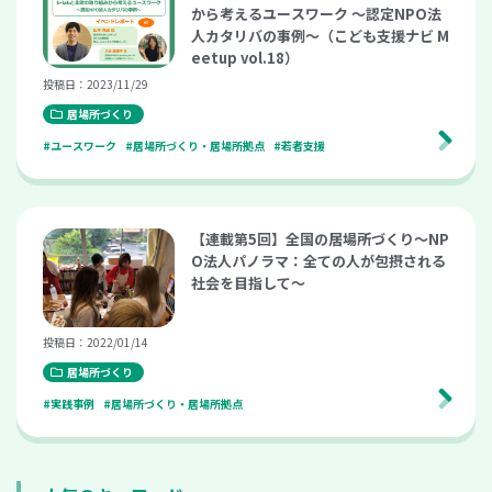
から考えるユースワーク 〜認定NPO法
人カタリバの事例〜（こども支援ナビ M
eetup vol.18）
投稿日：2023/11/29
居場所づくり
#ユースワーク
#居場所づくり・居場所拠点
#若者支援
【連載第5回】全国の居場所づくり～NP
O法人パノラマ：全ての人が包摂される
社会を目指して～
投稿日：2022/01/14
居場所づくり
#実践事例
#居場所づくり・居場所拠点