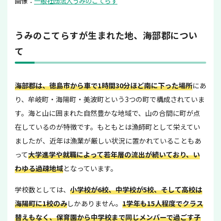
画像：
一般社団法人うみのこてらす
うみのこてらすが生まれた地、海部郡につい
て
海部郡は、徳島市から車で1時間30分ほど南に下った場所
にあ
り、牟岐町・海陽町・美波町という3つの町で構成されていま
す。海と山に囲まれた自然豊かな地域で、山の合間に町が点
在しているのが特徴です。もともとは漁師町として栄えてい
ましたが、近年は漁業が厳しい状況に置かれていることもあ
って
大学進学や就職によって若年層の流出が続いており、い
わゆる過疎地域
となっています。
学校数としては、
小学校が6校、中学校が5校、そして高校は
海陽町に1校のみ
しかありません。
1学年も15人程度でクラス
替えもなく、保育園から中学校まで同じメンバーで過ごす子