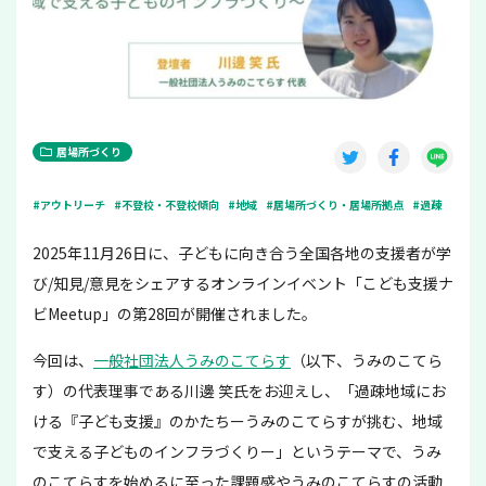
居場所づくり
#アウトリーチ
#不登校・不登校傾向
#地域
#居場所づくり・居場所拠点
#過疎
2025年11月26日に、子どもに向き合う全国各地の支援者が学
び/知見/意見をシェアするオンラインイベント「こども支援ナ
ビMeetup」の第28回が開催されました。
今回は、
一般社団法人うみのこてらす
（以下、うみのこてら
す）の代表理事である
川邊 笑氏をお迎えし、「過疎地域にお
ける『子ども支援』のかたちーうみのこてらすが挑む、地域
で支える子どものインフラづくりー」というテーマで、うみ
のこてらすを始めるに至った課題感やうみのこてらすの活動