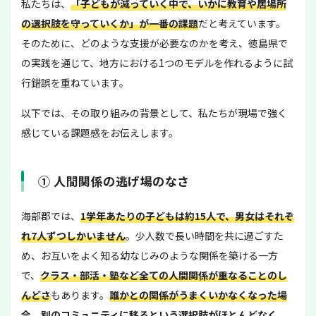
私たちは、
「子どもが減っていく中で、いかに教育や居場所
の選択肢を守っていくか」が一番の課題
だと考えています。
そのために、どのような支援が必要なのかを考え、徳島県で
の実践を通じて、地方における1つのモデルを作れるように試
行錯誤を重ねています。
以下では、その取り組みの背景として、私たちが現場で強く
感じている課題感をお伝えします。
① 人間関係の逃げ場のなさ
海部郡では、
1学年あたりの子どもは約15人で、男女はそれぞ
れ7人ずつしかいません
。少人数で長い時間を共に過ごすた
め、お互いをよく知る幼なじみのような関係を築ける一方
で、
クラス・部活・塾など全ての人間関係が重なることのし
んどさ
もあります。
誰かとの関係がうまくいかなくなった場
合、別のコミュニティに移るという選択肢がほとんどなく、