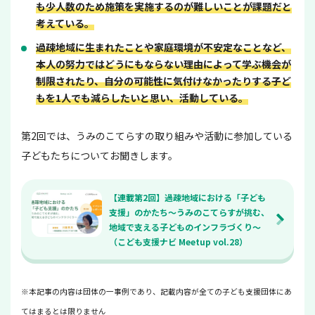
も少人数のため施策を実施するのが難しいことが課題だと
考えている。
過疎地域に生まれたことや家庭環境が不安定なことなど、
本人の努力ではどうにもならない理由によって学ぶ機会が
制限されたり、自分の可能性に気付けなかったりする子ど
もを1人でも減らしたいと思い、活動している。
第2回では、うみのこてらすの取り組みや活動に参加している
子どもたちについてお聞きします。
【連載第2回】過疎地域における「子ども
支援」のかたち〜うみのこてらすが挑む、
地域で支える子どものインフラづくり〜
（こども支援ナビ Meetup vol.28）
※本記事の内容は団体の一事例であり、記載内容が全ての子ども支援団体にあ
てはまるとは限りません