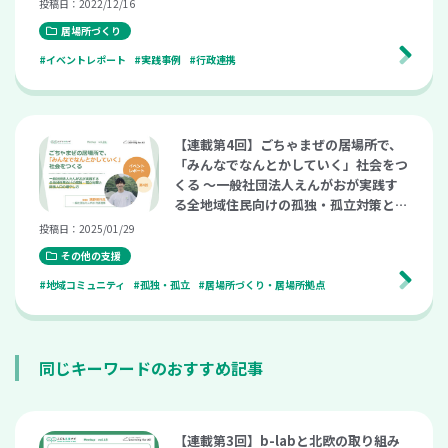
投稿日：2022/12/16
居場所づくり
#イベントレポート
#実践事例
#行政連携
【連載第4回】ごちゃまぜの居場所で、
「みんなでなんとかしていく」社会をつ
くる 〜一般社団法人えんがおが実践す
る全地域住民向けの孤独・孤立対策と関
係人口の増やし方〜（こども支援ナビ M
投稿日：2025/01/29
eetup vol.24）
その他の支援
#地域コミュニティ
#孤独・孤立
#居場所づくり・居場所拠点
同じキーワードのおすすめ記事
【連載第3回】b-labと北欧の取り組み