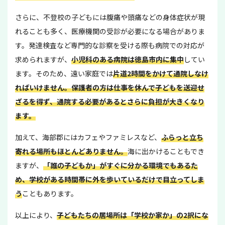
さらに、不登校の子どもには腹痛や頭痛などの身体症状が現
れることも多く、医療機関の受診が必要になる場合がありま
す。発達検査など専門的な診察を受ける際も病院での対応が
求められますが、
小児科のある病院は徳島市内に集中
してい
ます。そのため、遠い家庭では
片道2時間をかけて通院しなけ
ればいけません。保護者の方は仕事を休んで子どもを送迎せ
ざるを得ず、通院する必要があるとさらに負担が大きくなり
ます。
加えて、海部郡にはカフェやファミレスなど、
ふらっと立ち
寄れる場所もほとんどありません
。
海に出かけることもでき
ますが、
「誰の子どもか」がすぐに分かる環境でもあるた
め、学校がある時間帯に外を歩いているだけで目立ってしま
う
こともあります。
以上により、
子どもたちの居場所は「学校か家か」の2択にな