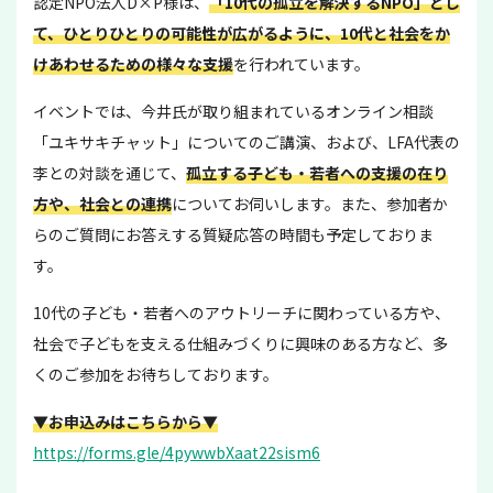
認定NPO法人D×P様は、
「10代の孤立を解決するNPO」とし
て、ひとりひとりの可能性が広がるように、10代と社会をか
けあわせるための様々な支援
を行われています。
イベントでは、今井氏が取り組まれているオンライン相談
「ユキサキチャット」についてのご講演、および、LFA代表の
李との対談を通じて、
孤立する子ども・若者への支援の在り
方や、社会との連携
についてお伺いします。
また、参加者か
らのご質問にお答えする質疑応答の時間も予定しておりま
す。
10代の子ども・若者へのアウトリーチに関わっている方や、
社会で子どもを支える仕組みづくりに興味のある方など、多
くのご参加をお待ちしております。
▼お申込みはこちらから▼
https://forms.gle/4pywwbXaat22sism6