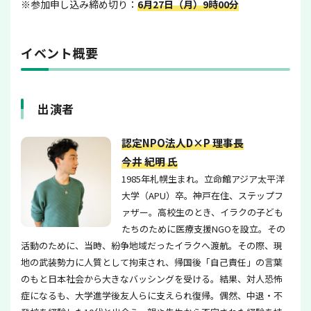
※参加申し込み締め切り：
6月27日（月）9時00分
イベント概要
出演者
認定NPO法人D×P 理事長
今井 紀明 氏
1985年札幌生まれ。立命館アジア太平洋
大学（APU）卒。神戸在住、ステップフ
ァザー。高校生のとき、イラクの子ども
たちのために医療支援NGOを設立。その
活動のために、当時、紛争地域だったイラクへ渡航。その際、現
地の武装勢力に人質として拘束され、帰国後「自己責任」の言葉
のもと日本社会から大きなバッシングを受ける。結果、対人恐怖
症になるも、大学進学後友人らに支えられ復帰。偶然、中退・不