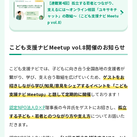
【連載第4回】孤立する若者とつながり、
支えるには～オンライン相談「ユキサキチ
ャット」の取組～（こども支援ナビ Meetu
p vol.8）
こども支援ナビMeetup vol.8開催のお知らせ
こども支援ナビでは、子どもに向き合う全国各地の支援者が
繋がり、学び、支え合う取組を広げていくため、
ゲストをお
招きしながら学び/知見/意見をシェアするイベントを「こども
支援ナビ Meetup」と題して定期的に開催
しております！
認定NPO法人D×P
理事長の今井氏をゲストにお招きし、
孤立
する子ども・若者とのつながり方や支え方
についてお話いた
だきます。