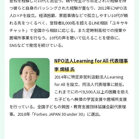
登校を経験した10代と出会う。親や先生から否定された経験を持
つ彼らと自身のバッシングされた経験が重なり、2012年にNPO法
人D×Pを設立。経済困窮、家庭事情などで孤立しやすい10代が頼
れる先をつくるべく、登録者8,000名を超えるLINE相談「ユキサキ
チャット」で全国から相談に応じる。また定時制高校での授業や
居場所事業を行なう。10代の声を聴いて伝えることを使命に、
SNSなどで発信を続けている。
NPO法人Learning for All 代表理事
李 炯植 氏
2014年に特定非営利活動法人Learning
for All を設立、同法人代表理事に就任。
これまでにのべ9,500人以上の困難を抱え
た子どもへ無償の学習支援や居場所支援
を行っている。全国子どもの貧困・教育支援団体協議会副代表理
事。2018年「Forbes JAPAN 30 under 30」に選出。