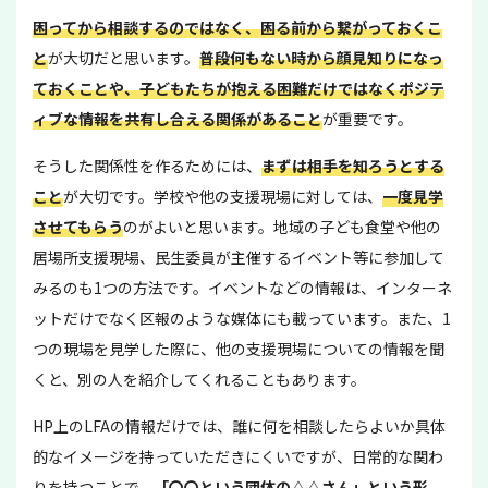
困ってから相談するのではなく、困る前から繋がっておくこ
と
が大切だと思います。
普段何もない時から顔見知りになっ
ておくことや、子どもたちが抱える困難だけではなくポジテ
ィブな情報を共有し合える関係があること
が重要です。
そうした関係性を作るためには、
まずは相手を知ろうとする
こと
が大切です。学校や他の支援現場に対しては、
一度見学
させてもらう
のがよいと思います。地域の子ども食堂や他の
居場所支援現場、民生委員が主催するイベント等に参加して
みるのも1つの方法です。イベントなどの情報は、インターネ
ットだけでなく区報のような媒体にも載っています。また、1
つの現場を見学した際に、他の支援現場についての情報を聞
くと、別の人を紹介してくれることもあります。
HP上のLFAの情報だけでは、誰に何を相談したらよいか具体
的なイメージを持っていただきにくいですが、日常的な関わ
りを持つことで、
「〇〇という団体の△△さん」という形