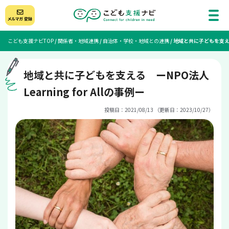
こども支援ナビTOP
/
関係者・地域連携
/
自治体・学校・地域との連携
/
地域と共に子どもを支える ー
地域と共に子どもを支える ーNPO法人
Learning for Allの事例ー
投稿日：2021/08/13 （更新日：2023/10/27）