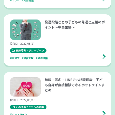
#コラム
#資金調達
発達段階ごとの子どもの発達と支援のポ
イント～中高生編～
投稿日：2022/05/27
発達障害・グレーゾーン
#中学生
#学習支援
#発達段階
無料・匿名・LINEでも相談可能！子ど
も自身が直接相談できるホットラインま
とめ
投稿日：2022/09/07
その他の子どもへの対応
#ホットライン