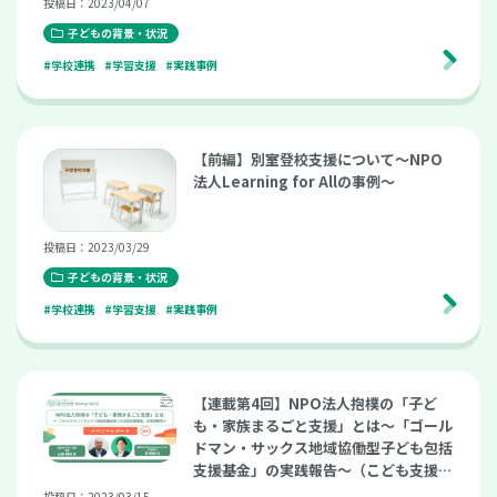
投稿日：2023/04/07
子どもの背景・状況
#学校連携
#学習支援
#実践事例
【前編】別室登校支援について～NPO
法人Learning for Allの事例～
投稿日：2023/03/29
子どもの背景・状況
#学校連携
#学習支援
#実践事例
【連載第4回】NPO法人抱樸の「子ど
も・家族まるごと支援」とは～「ゴール
ドマン・サックス地域協働型子ども包括
支援基金」の実践報告～（こども支援ナ
ビ Meetup vol.12）
投稿日：2023/03/15