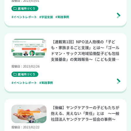
投稿日：2023/03/01
居場所づくり
#イベントレポート
#学習支援
#実践事例
【連載第1回】NPO法人抱樸の「子ど
も・家族まるごと支援」とは～「ゴール
ドマン・サックス地域協働型子ども包括
支援基金」の実践報告～（こども支援ナ
ビ Meetup vol.12）
投稿日：2023/02/26
居場所づくり
#イベントレポート
#実践事例
【後編】ヤングケアラーの子どもたちが
抱える、見えない「責任」とは ～一般
社団法人ヤングケアラー協会の事例～
投稿日：2023/02/22