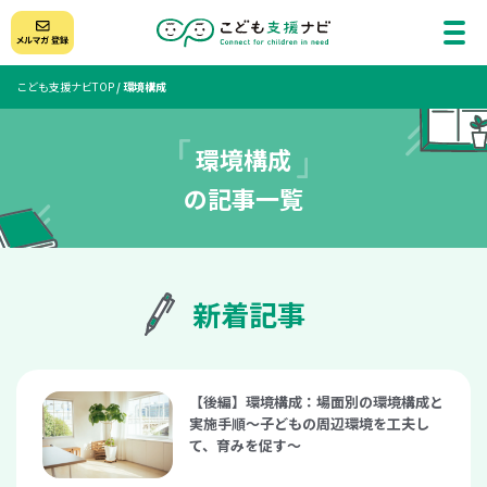
こども支援ナビTOP
/
環境構成
環境構成
の記事一覧
新着記事
【後編】環境構成：場面別の環境構成と
実施手順〜子どもの周辺環境を工夫し
て、育みを促す〜