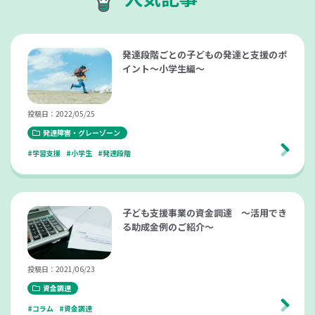
発達段階ごとの子どもの発達と支援のポ
イント～小学生編～
投稿日：2022/05/25
発達障害・グレーゾーン
#学習支援
#小学生
#発達段階
子ども支援事業の資金調達 ～活用でき
る助成金例のご紹介～
投稿日：2021/06/23
資金調達
#コラム
#資金調達