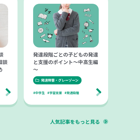
談
発達段階ごとの子どもの発達
相談
と支援のポイント～中高生編
め
～
発達障害・グレーゾーン
#中学生
#学習支援
#発達段階
人気記事をもっと見る