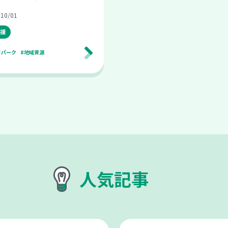
10/01
援
イパーク
#地域資源
人気記事