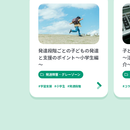
発達段階ごとの子どもの発達
子
と支援のポイント～小学生編
～
～
介
発達障害・グレーゾーン
#学習支援
#小学生
#発達段階
#コ