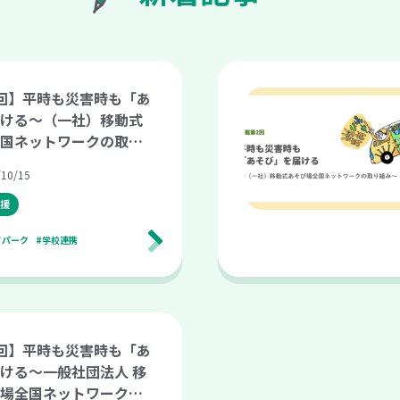
回】平時も災害時も「あ
ける〜（一社）移動式
国ネットワークの取り
10/15
援
イパーク
#学校連携
回】平時も災害時も「あ
ける〜一般社団法人 移
場全国ネットワークの