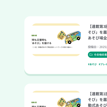
【連載第3
そび」を届
あそび場全
組み〜
投稿日：2025/
その他の支
#あそび
#プレ
【連載第1
そび」を届
動式あそび